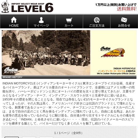
INDIAN MOTORCYCLE (インディアンモーターサイクル) 東洋エンタープライズが企画、生産す
るバイカーブランド。基はアメリカ最古のオートバイブランドで、全盛期にはアメリカ隋一の性
能を誇り、ハーレーダビッドソンと共にオートバイの歴史を次々と塗り替えてきたが、主要モデ
ルとなるインディアン・チーフ、インディアン・スカウトが次々と生産中止に追い込まれ、
1953年その歴史を閉じることとなる。現在では存在しない幻のモーターサイクルブランドとな
ってしまったが、その人気は高く、アメリカンバイク好きには伝説のブランドとして憧れとなっ
ている。創業者であるジョージ・M・ヘンディー、チーフエンジニアのカール・オスカーの二人
は、まるで自分の足のごとく馬を操るインディアンに憧れていました。自由に走る馬は、あたか
も彼等の意志を知っているかのように駆け巡る。自分達が作り出すモトサイクルにもその魂を吹
き込むべく「INDIAN」と命名させたに違いない・・・・ 現在、伝説のバイクメーカーのスピリ
ッツを継承する服として、バイカーだけでなく多くの人々を魅了し続けている。
1 / 1ページ
（全9件）