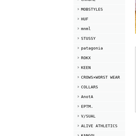
MOBSTYLES
HUF
mnml
STUSSY
patagonia
ROKX
KEEN
CROWS×WORST WEAR
COLLARS
AnotA
EPTM.
V/SUAL
ALIVE ATHLETICS
KANGOL