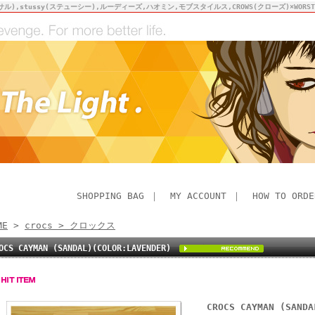
サル),stussy(ステューシー),ルーディーズ,ハオミン,モブスタイルス,CROWS(クローズ)×WO
SHOPPING BAG
｜
MY ACCOUNT
｜
HOW TO ORDE
ME
>
crocs > クロックス
OCS CAYMAN (SANDAL)(COLOR:LAVENDER)
CROCS CAYMAN (SANDA