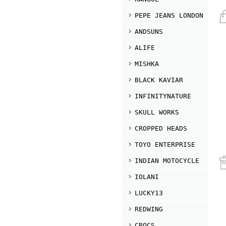
PEPE JEANS LONDON
ANDSUNS
ALIFE
MISHKA
BLACK KAVIAR
INFINITYNATURE
SKULL WORKS
CROPPED HEADS
TOYO ENTERPRISE
INDIAN MOTOCYCLE
IOLANI
LUCKY13
REDWING
CROCS