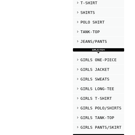
T-SHIRT
SHIRTS
POLO SHIRT
TANK-TOP
JEANS/PANTS
GIRLS ONE-PIECE
GIRLS JACKET
GIRLS SWEATS
GIRLS LONG-TEE
GIRLS T-SHIRT
GIRLS POLO/SHIRTS
GIRLS TANK-TOP
GIRLS PANTS/SKIRT