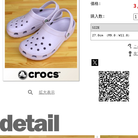
価格:
3
購入数:
SIZE
27.0cm （M9.0：W11.0）
こ
友
拡大表示