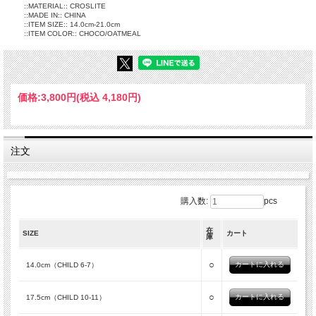
::MATERIAL:: CROSLITE
::MADE IN:: CHINA
::ITEM SIZE:: 14.0cm-21.0cm
::ITEM COLOR:: CHOCO/OATMEAL
価格:
3,800円
(税込 4,180円)
注文
購入数:
pcs
在
SIZE
カート
庫
○
14.0cm（CHILD 6-7）
○
17.5cm（CHILD 10-11）